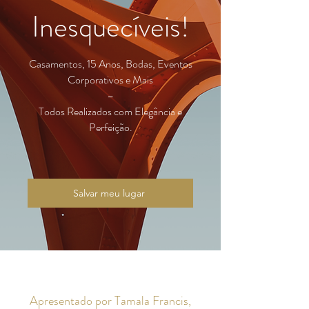
Inesquecíveis!
Casamentos, 15 Anos, Bodas, Eventos
Corporativos e Mais
–
Todos Realizados com Elegância e
Perfeição.
Salvar meu lugar
Apresentado por Tamala Francis,